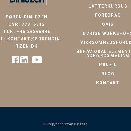
LATTERKURSUS
FOREDRAG
SØREN DINITZEN
CVR: 37316512
GAIS
TLF.:
+45 26365445
ØVRIGE WORKSHOP
IL:
KONTAKT@SORENDINI
VIRKSOMHEDSFORL
TZEN.DK
BEHAVIORAL ELEMENT
ADFÆRDSMÅLING
PROFIL
BLOG
KONTAKT
© Copyright Søren Dinitzen