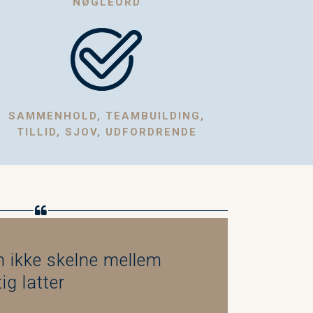
NØGLEORD
SAMMENHOLD, TEAMBUILDING,
TILLID, SJOV, UDFORDRENDE
n ikke skelne mellem
g latter