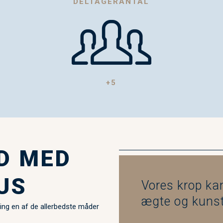
DELTAGERANTAL
+5
D MED
US
Vores krop ka
ægte og kunsti
ning en af de allerbedste måder