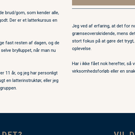
de brud/gom, som kender alle,
dt. Der er et latterkursus en
Jeg ved af erfaring, at det for
grænseoverskridende, mens det f
stort fokus på at gøre det trygt,
nge fast resten af dagen, og de
oplevelse.
 selve brylluppet, når man nu
Har i ikke fået nok herefter, så
virksomhedsforløb eller en snak
er 11 år, og jeg har personligt
gt en latterinstruktør, eller jeg
 gruppen.
 DET?
VIL 