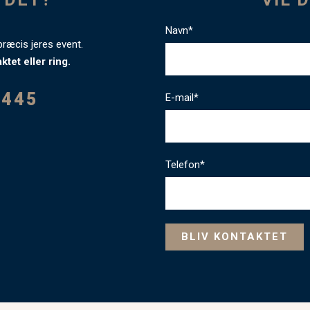
Navn*
præcis jeres event.
tet eller ring.
5445
E-mail*
Telefon*