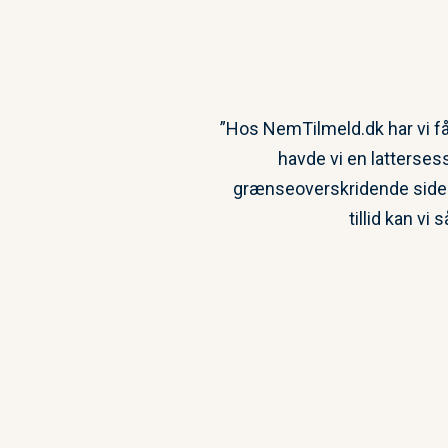
”Hos NemTilmeld.dk har vi få
havde vi en latterses
grænseoverskridende side af
tillid kan v