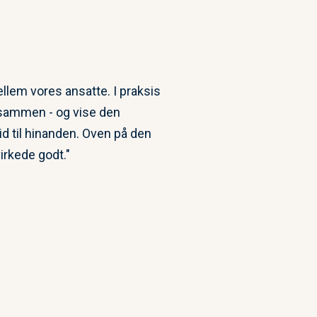
llem vores ansatte. I praksis
e sammen - og vise den
id til hinanden. Oven på den
irkede godt."