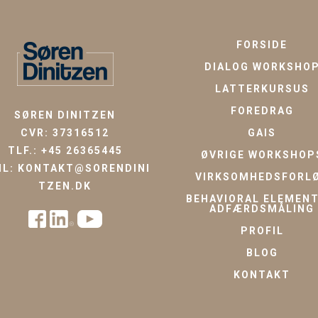
FORSIDE
DIALOG WORKSHO
LATTERKURSUS
FOREDRAG
SØREN DINITZEN
CVR: 37316512
GAIS
TLF.:
+45 26365445
ØVRIGE WORKSHOP
IL:
KONTAKT@SORENDINI
VIRKSOMHEDSFORL
TZEN.DK
BEHAVIORAL ELEMENT
ADFÆRDSMÅLING
PROFIL
BLOG
KONTAKT